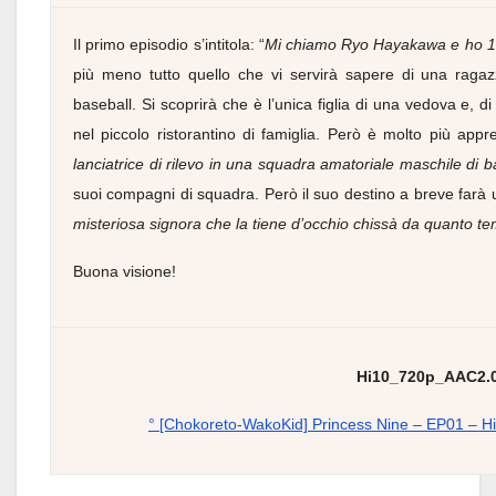
Il primo episodio s’intitola: “
Mi chiamo Ryo Hayakawa e ho 1
più meno tutto quello che vi servirà sapere di una ragaz
baseball. Si scoprirà che è l’unica figlia di una vedova e, di 
nel piccolo ristorantino di famiglia. Però è molto più app
lanciatrice di rilevo in una squadra amatoriale maschile di b
suoi compagni di squadra. Però il suo destino a breve far
misteriosa signora che la tiene d’occhio chissà da quanto t
Buona visione!
Hi10_720p_AAC2.
° [Chokoreto-WakoKid] Princess Nine – EP01 – 