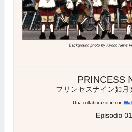
Background photo by Kyodo News vi
PRINCESS 
プリンセスナイン如月
Una collaborazione con
Wa
Episodio 01