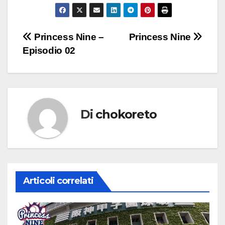
Navigazione
Princess Nine –
Princess Nine
Episodio 02
articoli
Di
chokoreto
Articoli correlati