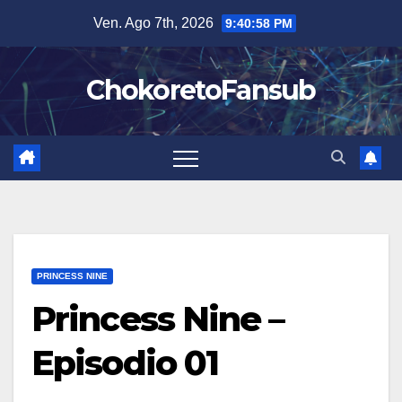
Salta
Ven. Ago 7th, 2026
9:40:59 PM
al
contenuto
ChokoretoFansub
PRINCESS NINE
Princess Nine –
Episodio 01