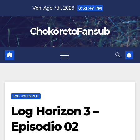
Salta
Ven. Ago 7th, 2026
6:51:48 PM
al
contenuto
ChokoretoFansub
LOG HORIZON III
Log Horizon 3 –
Episodio 02