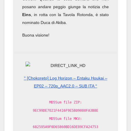
posano andare peggio giunge la notizia che
Eins
, in rotta con la Tavola Rotonda, è stato
nominato Duca di Akiba.
Buona visione!
° [Chokoreto] Log Horizon – Entaku Houkai –
EP02 – 720p_AAC2.0 – SUB ITA °
MD5Sum file ZIP:
9EC99DE7021F4416F9E5B09080FA3B8E
MD5Sum file MKV:
682595A9F0D65860BD16DE89CFA24753