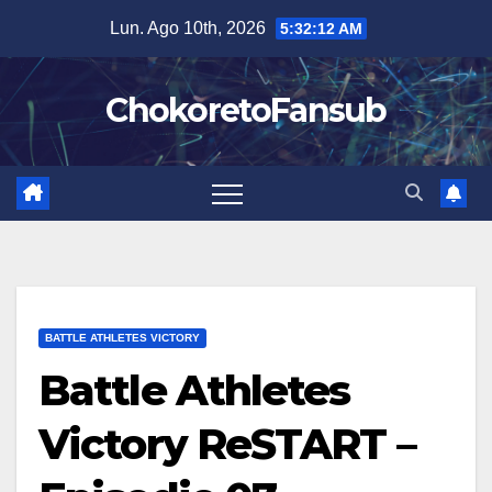
Salta
Lun. Ago 10th, 2026
5:32:13 AM
al
contenuto
ChokoretoFansub
BATTLE ATHLETES VICTORY
Battle Athletes
Victory ReSTART –