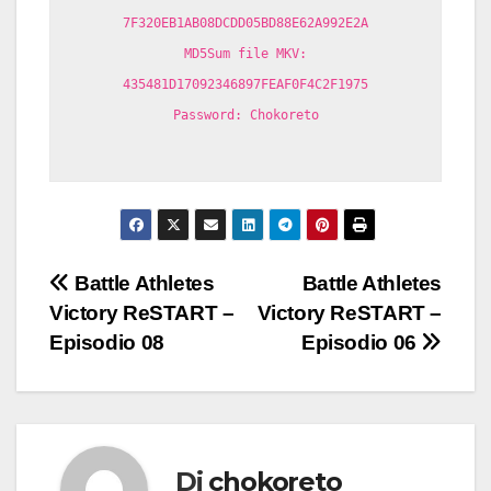
7F320EB1AB08DCDD05BD88E62A992E2A
MD5Sum file MKV:
435481D17092346897FEAF0F4C2F1975
Password: Chokoreto
Navigazione
Battle Athletes
Battle Athletes
Victory ReSTART –
Victory ReSTART –
articoli
Episodio 08
Episodio 06
Di
chokoreto