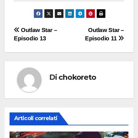
Navigazione
Outlaw Star –
Outlaw Star –
Episodio 13
Episodio 11
articoli
Di
chokoreto
Articoli correlati