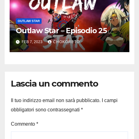
OUTLAW STAR
Outlaw Star – Episodio 25
FEB 7, 2023
CHOKORETO
Lascia un commento
Il tuo indirizzo email non sarà pubblicato.
I campi
obbligatori sono contrassegnati
*
Commento
*