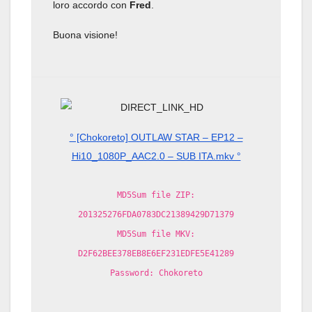
loro accordo con
Fred
.
Buona visione!
° [Chokoreto] OUTLAW STAR – EP12 –
Hi10_1080P_AAC2.0 – SUB ITA.mkv °
MD5Sum file ZIP:
201325276FDA0783DC21389429D71379
MD5Sum file MKV:
D2F62BEE378EB8E6EF231EDFE5E41289
Password: Chokoreto