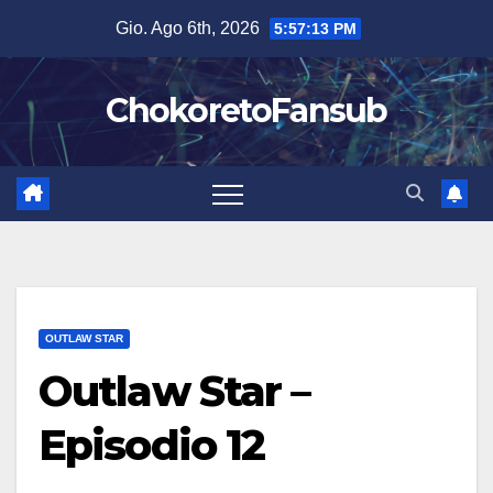
Salta
Gio. Ago 6th, 2026
5:57:15 PM
al
contenuto
ChokoretoFansub
OUTLAW STAR
Outlaw Star –
Episodio 12