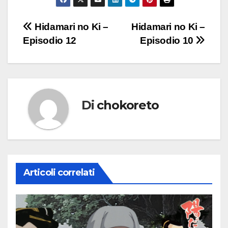
Navigazione
Hidamari no Ki –
Hidamari no Ki –
Episodio 12
Episodio 10
articoli
Di
chokoreto
Articoli correlati