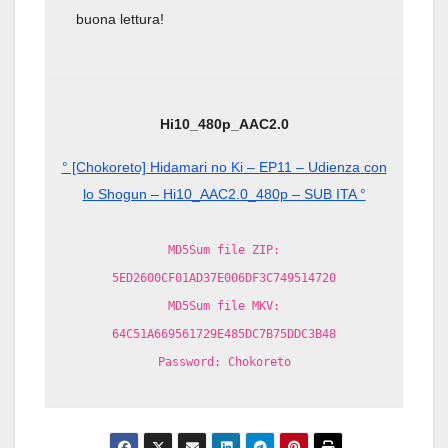
buona lettura!
Hi10_480p_AAC2.0
° [Chokoreto] Hidamari no Ki – EP11 – Udienza con
lo Shogun – Hi10_AAC2.0_480p – SUB ITA °
MD5Sum file ZIP:
5ED2600CF01AD37E006DF3C749514720
MD5Sum file MKV:
64C51A669561729E485DC7B75DDC3B48
Password: Chokoreto