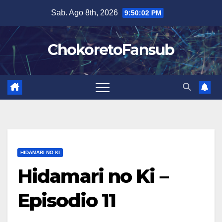
Salta
Sab. Ago 8th, 2026
9:50:03 PM
al
contenuto
ChokoretoFansub
HIDAMARI NO KI
Hidamari no Ki –
Episodio 11