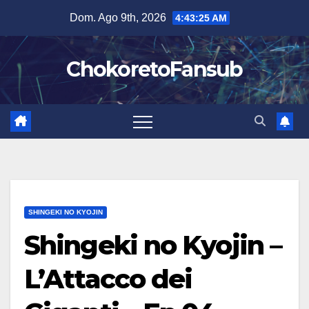
Salta
Dom. Ago 9th, 2026
4:43:26 AM
al
contenuto
ChokoretoFansub
SHINGEKI NO KYOJIN
Shingeki no Kyojin –
L’Attacco dei