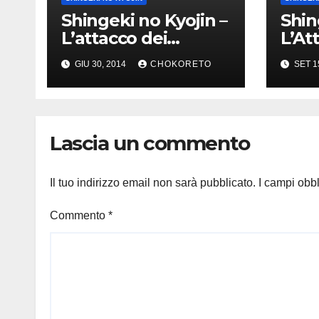
Shingeki no Kyojin –
Shin
L’attacco dei
L’At
Giganti annunciato
Giga
GIU 30, 2014
CHOKORETO
SET 1
da Dynit!
Lascia un commento
Il tuo indirizzo email non sarà pubblicato.
I campi obb
Commento
*