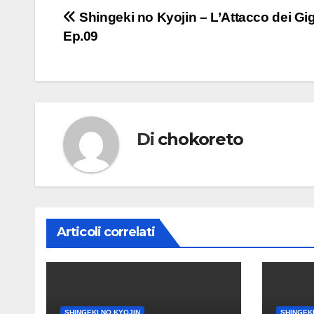
Navigazione
Shingeki no Kyojin – L’Attacco dei Gig
Ep.09
articoli
Di
chokoreto
Articoli correlati
SHINGEKI NO KYOJIN
SHINGEKI