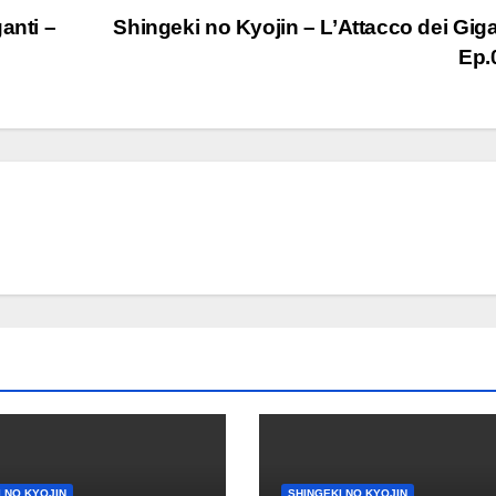
anti –
Shingeki no Kyojin – L’Attacco dei Giga
Ep.
 NO KYOJIN
SHINGEKI NO KYOJIN