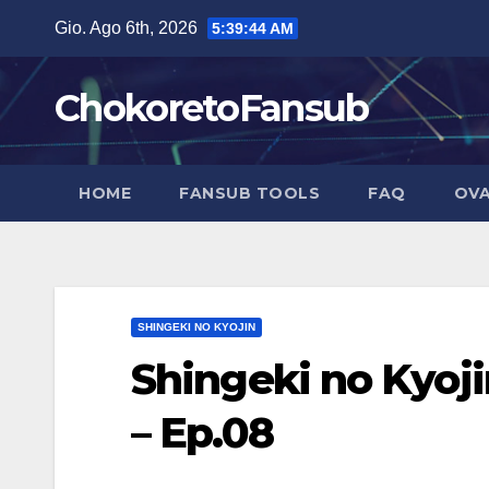
Salta
Gio. Ago 6th, 2026
5:39:45 AM
al
contenuto
ChokoretoFansub
HOME
FANSUB TOOLS
FAQ
OVA
SHINGEKI NO KYOJIN
Shingeki no Kyoji
– Ep.08