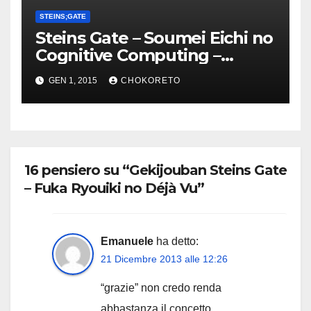
STEINS;GATE
Steins Gate – Soumei Eichi no
Cognitive Computing –
Torrent pack
GEN 1, 2015
CHOKORETO
16 pensiero su “Gekijouban Steins Gate
– Fuka Ryouiki no Déjà Vu”
Emanuele
ha detto:
21 Dicembre 2013 alle 12:26
“grazie” non credo renda
abbastanza il concetto…