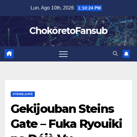
Salta
Lun. Ago 10th, 2026
1:10:25 PM
al
contenuto
ChokoretoFansub
STEINS;GATE
Gekijouban Steins
Gate – Fuka Ryouiki