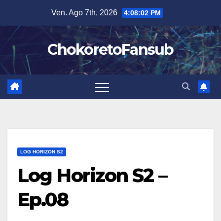
Salta
Ven. Ago 7th, 2026
4:08:03 PM
al
contenuto
ChokoretoFansub
LOG HORIZON S2
Log Horizon S2 –
Ep.08