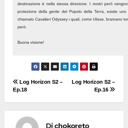
destinazione è nella stessa direzione. I nostri però vengo
protezione della gente del Popolo della Terra, esiste uno 
chiamato Cavalieri Odyssey i quali, come Ulisse, bramano to
però.
Buona visione!
Navigazione
Log Horizon S2 –
Log Horizon S2 –
Ep.18
Ep.16
articoli
Di
chokoreto