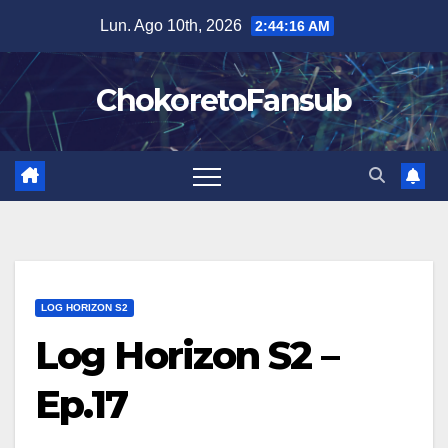
Salta
Lun. Ago 10th, 2026
2:44:17 AM
al
contenuto
ChokoretoFansub
LOG HORIZON S2
Log Horizon S2 –
Ep.17