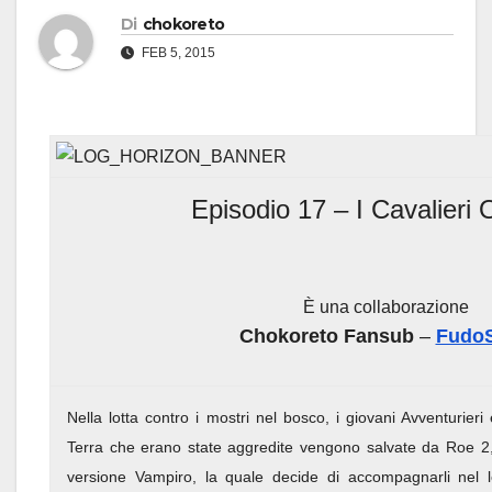
Di
chokoreto
FEB 5, 2015
Episodio 17 – I Cavalieri
È una collaborazione
Chokoreto Fansub
–
Fudo
Nella lotta contro i mostri nel bosco, i giovani Avventurier
Terra che erano state aggredite vengono salvate da Roe 2
versione Vampiro, la quale decide di accompagnarli nel l