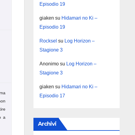
Episodio 19
giaken
su
Hidamari no Ki –
Episodio 19
Rocksel
su
Log Horizon –
Stagione 3
Anonimo
su
Log Horizon –
Stagione 3
giaken
su
Hidamari no Ki –
ma
Episodio 17
non
ire
o a
Archivi