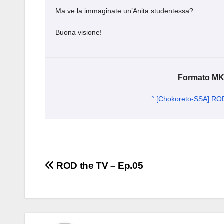
Ma ve la immaginate un’Anita studentessa?
Buona visione!
Formato MKV
° [Chokoreto-SSA] RO
Navigazione
ROD the TV – Ep.05
articoli