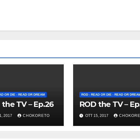
AD OR DIE - READ OR DREAM
ROD - READ OR DIE - READ OR DREA
the TV – Ep.26
ROD the TV – Ep
1, 2017
CHOKORETO
OTT 15, 2017
CHOKORE