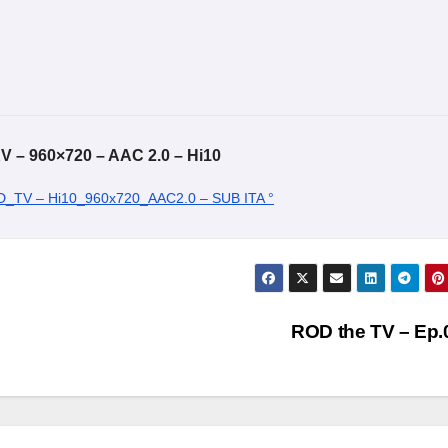
 – 960×720 – AAC 2.0 – Hi10
D_TV – Hi10_960x720_AAC2.0 – SUB ITA °
ROD the TV – Ep