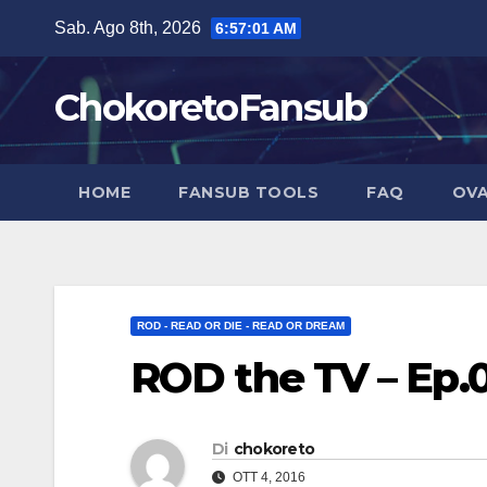
Salta
Sab. Ago 8th, 2026
6:57:02 AM
al
contenuto
ChokoretoFansub
HOME
FANSUB TOOLS
FAQ
OVA
ROD - READ OR DIE - READ OR DREAM
ROD the TV – Ep.
Di
chokoreto
OTT 4, 2016