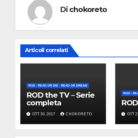
Di
chokoreto
Articoli correlati
ROD - READ OR DIE - READ OR DREAM
ROD the TV – Serie
ROD - RE
completa
ROD 
OTT 30, 2017
CHOKORETO
OTT 2