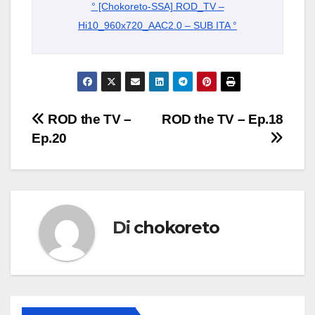
° [Chokoreto-SSA] ROD_TV –
Hi10_960x720_AAC2.0 – SUB ITA °
Navigazione
ROD the TV –
ROD the TV – Ep.18
Ep.20
articoli
Di
chokoreto