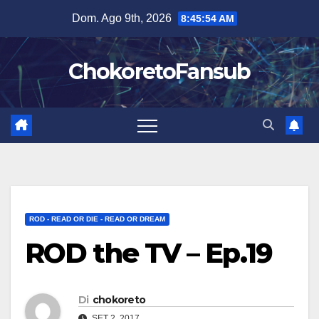
Salta
Dom. Ago 9th, 2026
8:45:55 AM
al
contenuto
ChokoretoFansub
ROD - READ OR DIE - READ OR DREAM
ROD the TV – Ep.19
Di
chokoreto
SET 2, 2017