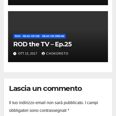
ROD - READ OR DIE - READ OR DREAM
ROD the TV – Ep.25
OTT 15, 2017
CHOKORETO
Lascia un commento
Il tuo indirizzo email non sarà pubblicato.
I campi
obbligatori sono contrassegnati
*