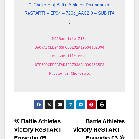
° [Chokoreto] Battle Athletes Daiundoukai
ReSTART! – EP04 – 720p_AAC2.0 – SUB ITA
°
MD5Sum file ZIP:
DA07A3CEE9466FC50E02A195043B2D94
MD5Sum file MKV:
67F699CBF0BFAD4E87B3A8439905C5F3
Password: Chokoreto
Navigazione
Battle Athletes
Battle Athletes
Victory ReSTART –
Victory ReSTART –
articoli
Episodio 05
Episodio 03