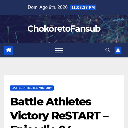
Salta
Dom. Ago 9th, 2026
11:03:37 PM
al
contenuto
ChokoretoFansub
BATTLE ATHLETES VICTORY
Battle Athletes
Victory ReSTART –