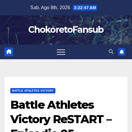
Salta
Sab. Ago 8th, 2026
3:22:48 AM
al
contenuto
ChokoretoFansub
BATTLE ATHLETES VICTORY
Battle Athletes
Victory ReSTART –