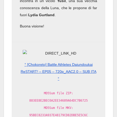
incontra in un vicolo
Yusil
, una sua vecchia
conoscenza della Luna, che le propone di far
fuori
Lydia Gurtland
.
Buona visione!
° [Chokoreto] Battle Athletes Daiundoukai
ReSTART! – EP05 – 720p_AAC2.0 – SUB ITA
°
MD5Sum file ZIP:
883EE8E2BEC0A2EE34689A64DC7B6725
MD5Sum file MKV:
95BEC8233A937E48179CD82DBE5E5C6C