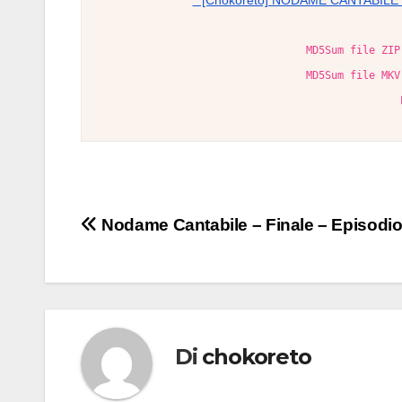
° [Chokoreto] NODAME CANTABILE 
MD5Sum file ZIP
MD5Sum file MKV
Navigazione
Nodame Cantabile – Finale – Episodio
articoli
Di
chokoreto