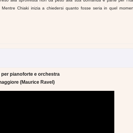
 preso alla sprovvista non dà peso alla sua domanda e parte per l’Ital
Mentre Chiaki inizia a chiedersi quanto fosse seria in quel momen
per pianoforte e orchestra
maggiore (Maurice Ravel)