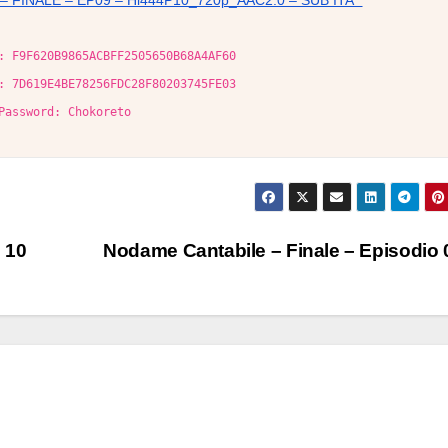
– FINALE – EP09 – Hi444P10_720p_AAC2.0 – SUB ITA °
: F9F620B9865ACBFF2505650B68A4AF60
: 7D619E4BE78256FDC28F80203745FE03
Password: Chokoreto
 10
Nodame Cantabile – Finale – Episodio