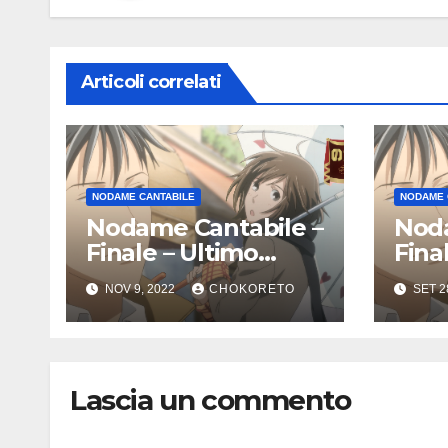
Articoli correlati
NODAME CANTABILE
NODAME 
Nodame Cantabile –
Noda
Finale – Ultimo
Fina
episodio
NOV 9, 2022
CHOKORETO
SET 2
Lascia un commento