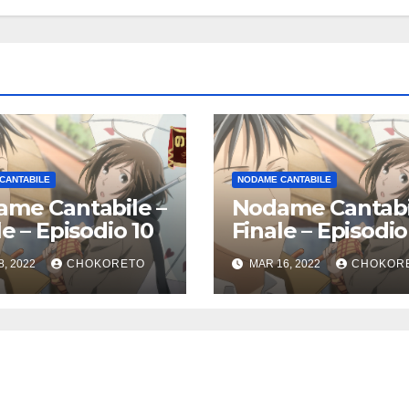
CANTABILE
NODAME CANTABILE
me Cantabile –
Nodame Cantabi
le – Episodio 10
Finale – Episodio
8, 2022
CHOKORETO
MAR 16, 2022
CHOKOR