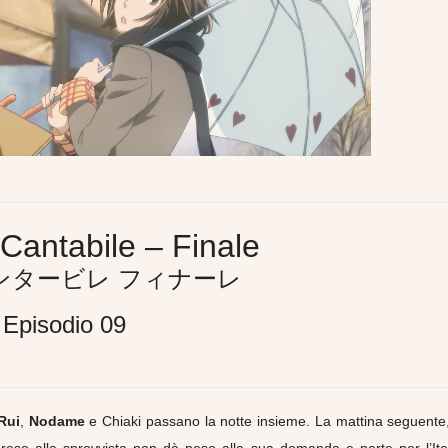
antabile – Finale
ンタービレ フィナーレ
Episodio 09
Rui
,
Nodame
e Chiaki passano la notte insieme. La mattina seguente,