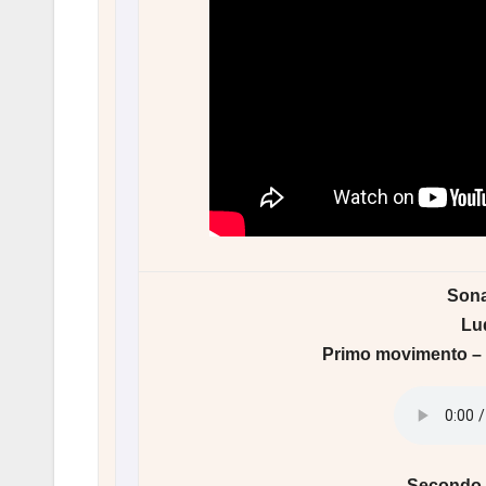
Sona
Lu
Primo movimento – 
Secondo 