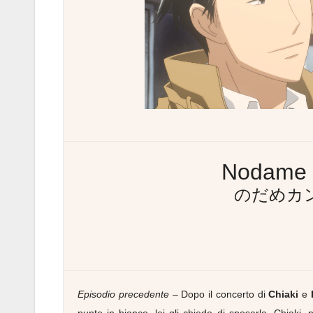
Nodame C
のだめカ
Episodio precedente
– Dopo il concerto di
Chiaki
e