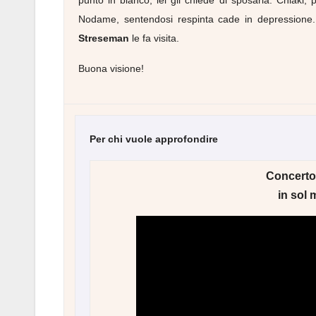
punto in bianco, lei gli chiede di sposarla. Chiaki,
Nodame, sentendosi respinta cade in depressione. 
Streseman
le fa visita.
Buona visione!
Per chi vuole approfondire
Concerto 
in sol 