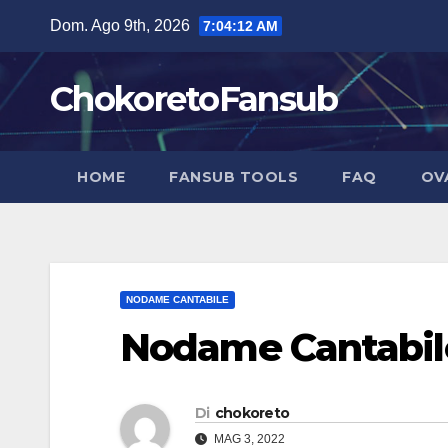
Salta
Dom. Ago 9th, 2026
7:04:14 AM
al
contenuto
ChokoretoFansub
HOME
FANSUB TOOLS
FAQ
OV
NODAME CANTABILE
Nodame Cantabile 
Di
chokoreto
MAG 3, 2022