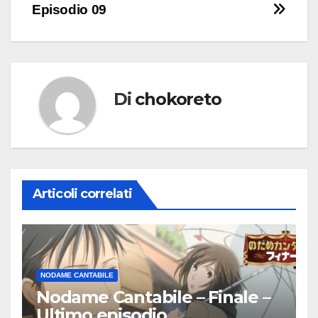
articoli
Episodio 09
Di
chokoreto
Articoli correlati
NODAME CANTABILE
Nodame Cantabile – Finale –
Ultimo episodio