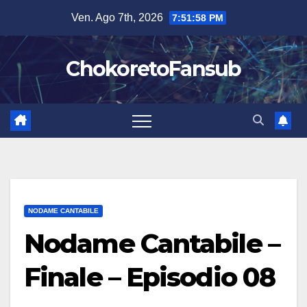
Salta
Ven. Ago 7th, 2026
7:51:59 PM
al
contenuto
ChokoretoFansub
NODAME CANTABILE
Nodame Cantabile –
Finale – Episodio 08