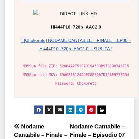
Hi444P10_720p_AAC2.0
° [Chokoreto] NODAME CANTABILE – FINALE – EP08 –
Hi444P10_720p_AAC2.0 – SUB ITA °
MD5Sum file ZIP: 5206AA2753C7919A530B97BCB07A6F15
MD5Sum file MKV: 69A6E18124A4EC8F3DA7D126E977E5D4
Password: Chokoreto
Navigazione
Nodame
Nodame Cantabile –
Cantabile – Finale –
Finale – Episodio 07