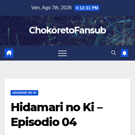
Salta
Ven. Ago 7th, 2026
4:12:32 PM
al
contenuto
ChokoretoFansub
HIDAMARI NO KI
Hidamari no Ki –
Episodio 04