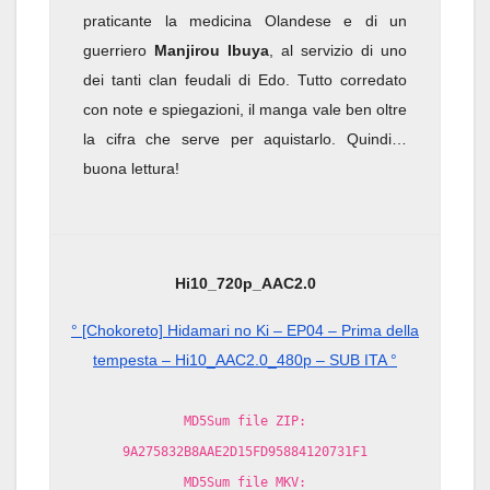
praticante la medicina Olandese e di un
guerriero
Manjirou Ibuya
, al servizio di uno
dei tanti clan feudali di Edo. Tutto corredato
con note e spiegazioni, il manga vale ben oltre
la cifra che serve per aquistarlo. Quindi…
buona lettura!
Hi10_720p_AAC2.0
° [Chokoreto] Hidamari no Ki – EP04 – Prima della
tempesta – Hi10_AAC2.0_480p – SUB ITA °
MD5Sum file ZIP:
9A275832B8AAE2D15FD95884120731F1
MD5Sum file MKV: