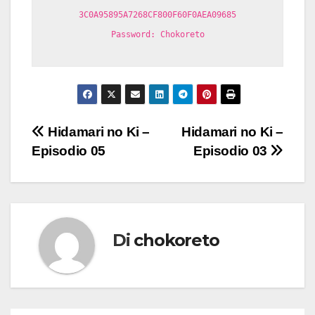
3C0A95895A7268CF800F60F0AEA09685
Password: Chokoreto
Navigazione
Hidamari no Ki –
Hidamari no Ki –
Episodio 05
Episodio 03
articoli
Di
chokoreto