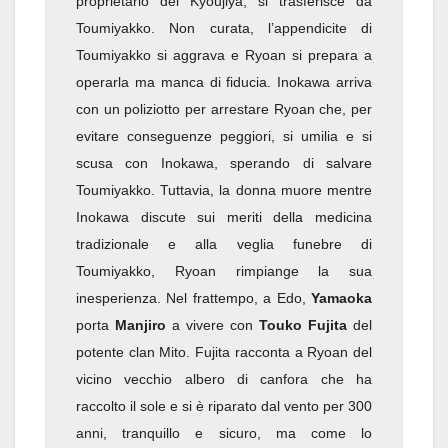
proprietario del Kyoujiya, si trasferisce da
Toumiyakko. Non curata, l’appendicite di
Toumiyakko si aggrava e Ryoan si prepara a
operarla ma manca di fiducia. Inokawa arriva
con un poliziotto per arrestare Ryoan che, per
evitare conseguenze peggiori, si umilia e si
scusa con Inokawa, sperando di salvare
Toumiyakko. Tuttavia, la donna muore mentre
Inokawa discute sui meriti della medicina
tradizionale e alla veglia funebre di
Toumiyakko, Ryoan rimpiange la sua
inesperienza. Nel frattempo, a Edo,
Yamaoka
porta
Manjiro
a vivere con
Touko Fujita
del
potente clan Mito. Fujita racconta a Ryoan del
vicino vecchio albero di canfora che ha
raccolto il sole e si è riparato dal vento per 300
anni, tranquillo e sicuro, ma come lo