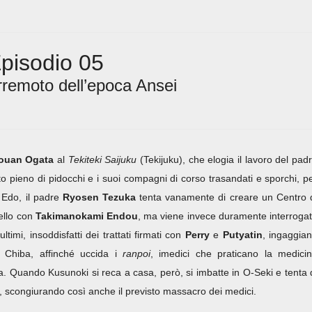
pisodio 05
erremoto dell’epoca Ansei
ouan Ogata
al
Tekiteki Saijuku
(Tekijuku), che elogia il lavoro del pad
sto pieno di pidocchi e i suoi compagni di corso trasandati e sporchi, p
 Edo, il padre
Ryosen Tezuka
tenta vanamente di creare un Centro 
ello con
Takimanokami Endou
, ma viene invece duramente interroga
ultimi, insoddisfatti dei trattati firmati con
Perry
e
Putyatin
, ingaggia
 Chiba, affinché uccida i
ranpoi
, imedici che praticano la medici
. Quando Kusunoki si reca a casa, però, si imbatte in O-Seki e tenta 
, scongiurando così anche il previsto massacro dei medici.