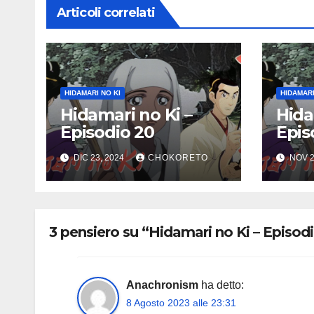
Articoli correlati
HIDAMARI NO KI
HIDAMARI
Hidamari no Ki –
Hida
Episodio 20
Epis
DIC 23, 2024
CHOKORETO
NOV 2
3 pensiero su “Hidamari no Ki – Episod
Anachronism
ha detto:
8 Agosto 2023 alle 23:31