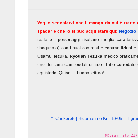
Voglio segnalarvi che il manga da cui è tratto q
spada” e che lo si può acquistare qui:
Negozio 
reale e i personaggi risultano meglio caratterizza
shogunato) con i suoi contrasti e contraddizioni e 
Osamu Tezuka,
Ryouan Tezuka
medico praticante
uno dei tanti clan feudali di Edo. Tutto corredato
aquistarlo. Quindi… buona lettura!
° [Chokoreto] Hidamari no Ki – EP05 – Il g
MD5Sum file ZIP