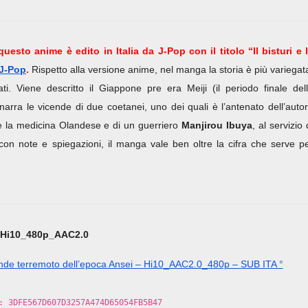
uesto anime è edito in Italia da J-Pop con il titolo “Il bisturi e 
J-Pop
.
Rispetto alla versione anime, nel manga la storia è più variegat
ti. Viene descritto il Giappone pre era Meiji (il periodo finale del
narra le vicende di due coetanei, uno dei quali è l’antenato dell’auto
 la medicina Olandese e di un guerriero
Manjirou Ibuya
, al servizio 
 con note e spiegazioni, il manga vale ben oltre la cifra che serve p
Hi10_480p_AAC2.0
rande terremoto dell’epoca Ansei – Hi10_AAC2.0_480p – SUB ITA °
: 3DFE567D607D3257A474D65054FB5B47