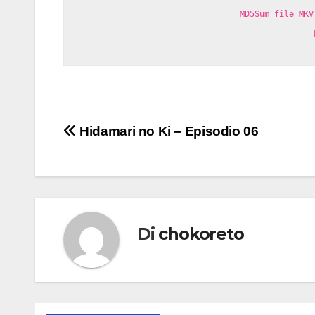
MD5Sum file MKV
Navigazione
Hidamari no Ki – Episodio 06
articoli
Di
chokoreto