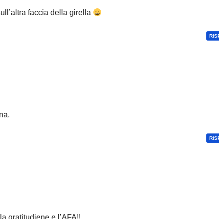
ll’altra faccia della girella
RIS
na.
RIS
 la gratitudiene e l’AFA!!