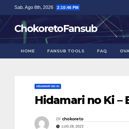
Salta
Sab. Ago 8th, 2026
2:10:47 PM
al
contenuto
ChokoretoFansub
HOME
FANSUB TOOLS
FAQ
OVA
HIDAMARI NO KI
Hidamari no Ki – 
Di
chokoreto
LUG 28, 2023