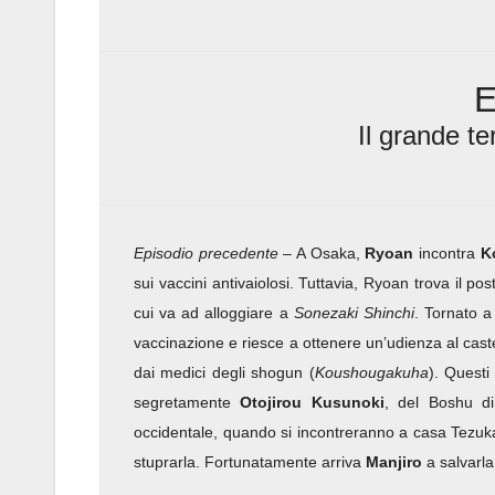
E
Il grande t
Episodio precedente
– A Osaka,
Ryoan
incontra
K
sui vaccini antivaiolosi. Tuttavia, Ryoan trova il po
cui va ad alloggiare a
Sonezaki Shinchi
. Tornato a
vaccinazione e riesce a ottenere un’udienza al cast
dai medici degli shogun (
Koushougakuha
). Questi 
segretamente
Otojirou Kusunoki
, del Boshu di
occidentale, quando si incontreranno a casa Tezuka
stuprarla. Fortunatamente arriva
Manjiro
a salvarla