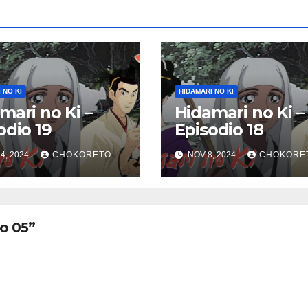
 NO KI
HIDAMARI NO KI
mari no Ki –
Hidamari no Ki –
odio 19
Episodio 18
4, 2024
CHOKORETO
NOV 8, 2024
CHOKORE
io 05”