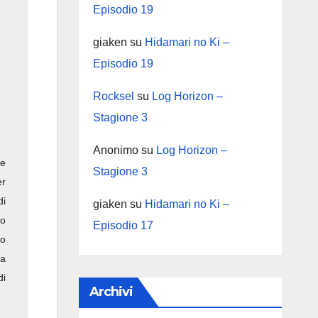
Episodio 19
giaken
su
Hidamari no Ki –
Episodio 19
Rocksel
su
Log Horizon –
Stagione 3
Anonimo
su
Log Horizon –
re
Stagione 3
er
di
giaken
su
Hidamari no Ki –
to
Episodio 17
no
na
di
Archivi