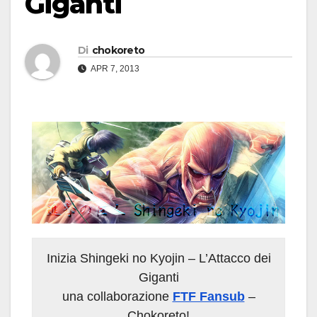
Giganti
Di
chokoreto
APR 7, 2013
Inizia Shingeki no Kyojin – L’Attacco dei
Giganti
una collaborazione
FTF Fansub
–
Chokoreto!