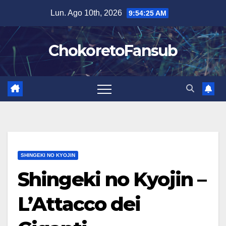
Salta
Lun. Ago 10th, 2026
9:54:26 AM
al
contenuto
ChokoretoFansub
SHINGEKI NO KYOJIN
Shingeki no Kyojin –
L’Attacco dei