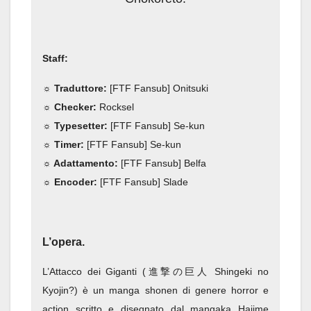
Staff:
☼ Traduttore:
[FTF Fansub] Onitsuki
☼ Checker:
Rocksel
☼ Typesetter:
[FTF Fansub] Se-kun
☼ Timer:
[FTF Fansub] Se-kun
☼ Adattamento:
[FTF Fansub] Belfa
☼ Encoder:
[FTF Fansub] Slade
L’opera.
L’Attacco dei Giganti (進撃の巨人 Shingeki no
Kyojin?) è un manga shonen di genere horror e
action scritto e disegnato dal mangaka Hajime