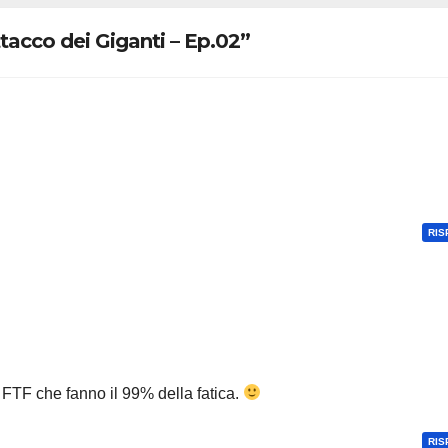
ttacco dei Giganti – Ep.02”
RIS
i FTF che fanno il 99% della fatica.
RIS