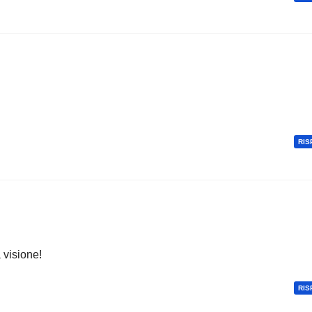
RIS
 visione!
RIS