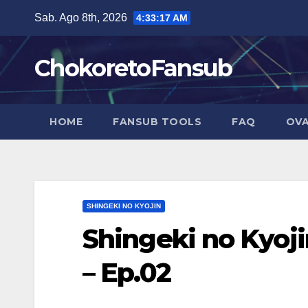
Salta
Sab. Ago 8th, 2026
4:33:18 AM
al
contenuto
ChokoretoFansub
HOME
FANSUB TOOLS
FAQ
OVA
SHINGEKI NO KYOJIN
Shingeki no Kyoji
– Ep.02