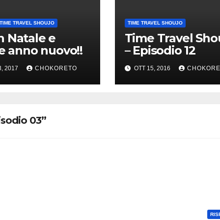
TIME TRAVEL SHOUJO
TIME TRAVEL SHOUJO
 Natale e
Time Travel Sho
ce anno nuovo!!
– Episodio 12
3, 2017
CHOKORETO
OTT 15, 2016
CHOKORE
isodio 03”
RIS