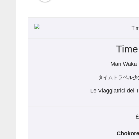
Time
Mari Waka 
タイムトラベル少
Le Viaggiatrici del 
È
Chokore