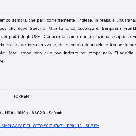
empo sembra che parli correntemente l’inglese, in realtà è una frana.
frase che deve tradurre, Mari fa la conoscenza di
Benjamin Frankl
 dei padri degli USA. Conosciuto come uomo d’azione, scopre la v
erla riutilizzare in sicurezza e, da rinomato donnaiolo e frequentatore
nile. Mari, catapultata di nuovo indietro nel tempo nella
Filadelfia
re!
 – Hi10 – 1080p – AAC2.0 – Softsub
 MARI WAKA E GLI OTTO SCIENZIATI – EP01-12 – SUB ITA