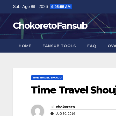
Salta
Sab. Ago 8th, 2026
9:05:56 AM
al
contenuto
ChokoretoFansub
HOME
FANSUB TOOLS
FAQ
OVA
TIME TRAVEL SHOUJO
Time Travel Shouj
Di
chokoreto
LUG 30, 2016