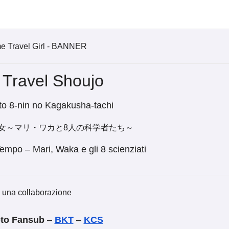
 Travel Shoujo
to 8-nin no Kagakusha-tachi
女～マリ・ワカと8人の科学者たち～
Tempo – Mari, Waka e gli 8 scienziati
 una collaborazione
to Fansub
–
BKT
–
KCS