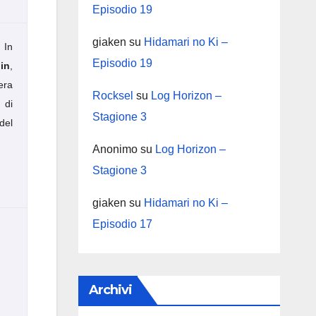
Episodio 19
giaken
su
Hidamari no Ki –
 In
Episodio 19
in
,
era
Rocksel
su
Log Horizon –
 di
Stagione 3
del
Anonimo
su
Log Horizon –
Stagione 3
giaken
su
Hidamari no Ki –
Episodio 17
Archivi