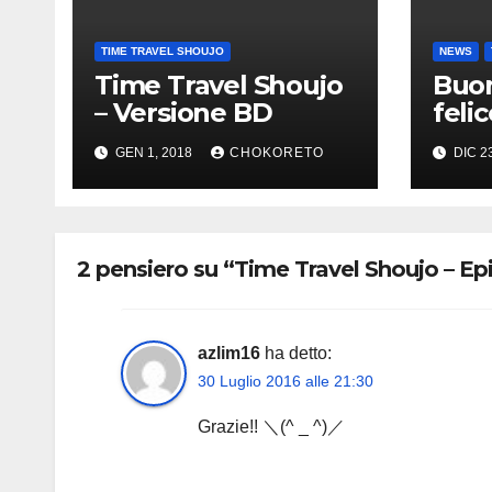
TIME TRAVEL SHOUJO
NEWS
Time Travel Shoujo
Buon
– Versione BD
feli
GEN 1, 2018
CHOKORETO
DIC 2
2 pensiero su “Time Travel Shoujo – Ep
azlim16
ha detto:
30 Luglio 2016 alle 21:30
Grazie!! ＼(^ _ ^)／