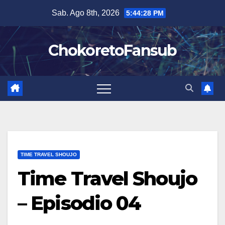
Salta
Sab. Ago 8th, 2026
5:44:29 PM
al
contenuto
ChokoretoFansub
TIME TRAVEL SHOUJO
Time Travel Shoujo
– Episodio 04