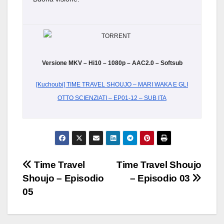
Versione MKV – Hi10 – 1080p – AAC2.0 – Softsub
[Kuchoubi] TIME TRAVEL SHOUJO – MARI WAKA E GLI
OTTO SCIENZIATI – EP01-12 – SUB ITA
Navigazione
Time Travel
Time Travel Shoujo
Shoujo – Episodio
– Episodio 03
articoli
05