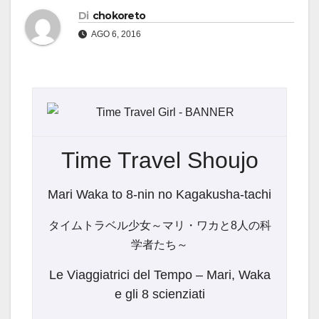
Di
chokoreto
AGO 6, 2016
Time Travel Shoujo
Mari Waka to 8-nin no Kagakusha-tachi
タイムトラベル少女～マリ・ワカと8人の科
学者たち～
Le Viaggiatrici del Tempo – Mari, Waka
e gli 8 scienziati