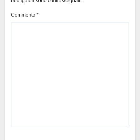
obbligatori sono contrassegnati
*
Commento
*