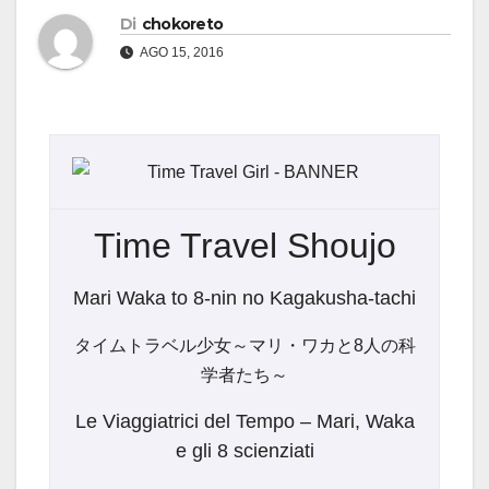
Di
chokoreto
AGO 15, 2016
Time Travel Shoujo
Mari Waka to 8-nin no Kagakusha-tachi
タイムトラベル少女～マリ・ワカと8人の科
学者たち～
Le Viaggiatrici del Tempo – Mari, Waka
e gli 8 scienziati