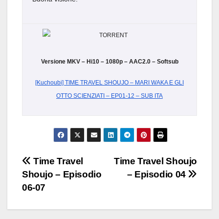
Versione MKV – Hi10 – 1080p – AAC2.0 – Softsub
[Kuchoubi] TIME TRAVEL SHOUJO – MARI WAKA E GLI
OTTO SCIENZIATI – EP01-12 – SUB ITA
Navigazione
Time Travel
Time Travel Shoujo
Shoujo – Episodio
– Episodio 04
articoli
06-07