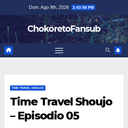
Salta
Dom. Ago 9th, 2026
2:43:59 PM
al
contenuto
ChokoretoFansub
TIME TRAVEL SHOUJO
Time Travel Shoujo
– Episodio 05