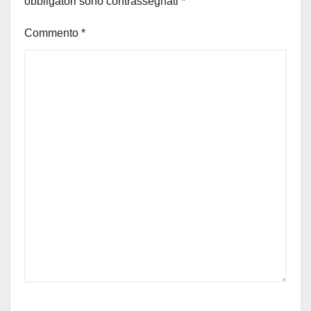
obbligatori sono contrassegnati
*
Commento
*