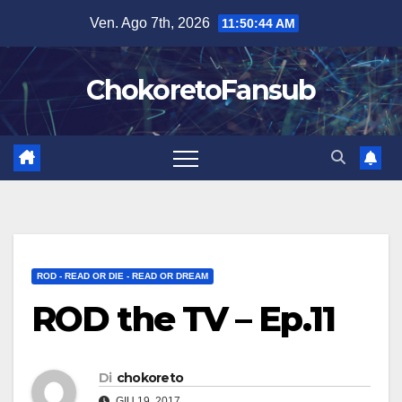
Salta
Ven. Ago 7th, 2026
11:50:45 AM
al
contenuto
ChokoretoFansub
ROD - READ OR DIE - READ OR DREAM
ROD the TV – Ep.11
Di
chokoreto
GIU 19, 2017