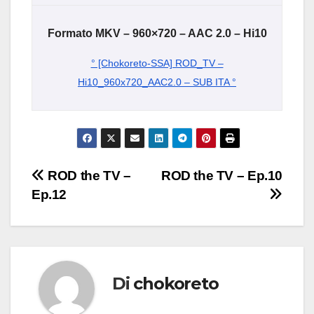
Formato MKV – 960×720 – AAC 2.0 – Hi10
° [Chokoreto-SSA] ROD_TV –
Hi10_960x720_AAC2.0 – SUB ITA °
Navigazione
ROD the TV –
ROD the TV – Ep.10
Ep.12
articoli
Di
chokoreto