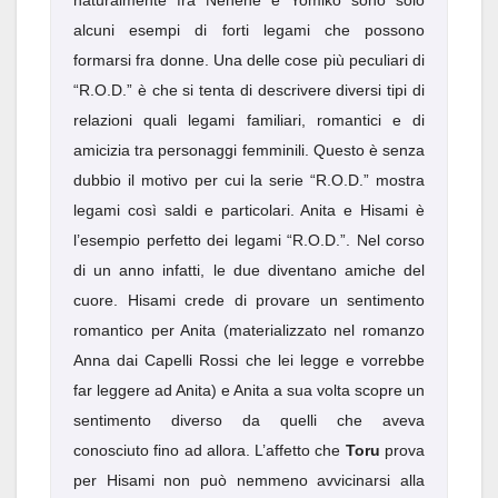
naturalmente fra Nenene e Yomiko sono solo
alcuni esempi di forti legami che possono
formarsi fra donne. Una delle cose più peculiari di
“R.O.D.” è che si tenta di descrivere diversi tipi di
relazioni quali legami familiari, romantici e di
amicizia tra personaggi femminili. Questo è senza
dubbio il motivo per cui la serie “R.O.D.” mostra
legami così saldi e particolari. Anita e Hisami è
l’esempio perfetto dei legami “R.O.D.”. Nel corso
di un anno infatti, le due diventano amiche del
cuore. Hisami crede di provare un sentimento
romantico per Anita (materializzato nel romanzo
Anna dai Capelli Rossi che lei legge e vorrebbe
far leggere ad Anita) e Anita a sua volta scopre un
sentimento diverso da quelli che aveva
conosciuto fino ad allora. L’affetto che
Toru
prova
per Hisami non può nemmeno avvicinarsi alla