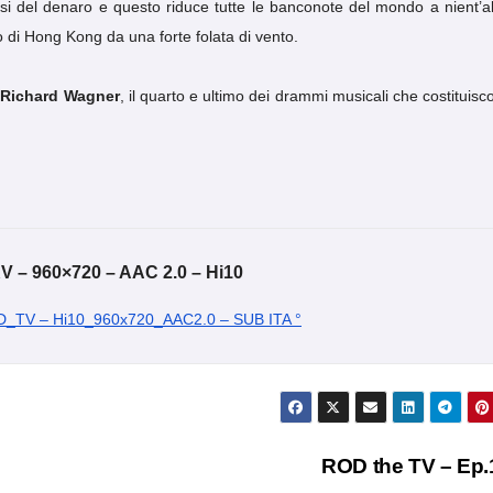
si del denaro e questo riduce tutte le banconote del mondo a nient’al
elo di Hong Kong da una forte folata di vento.
i
Richard Wagner
, il quarto e ultimo dei drammi musicali che costituisc
 – 960×720 – AAC 2.0 – Hi10
D_TV – Hi10_960x720_AAC2.0 – SUB ITA °
ROD the TV – Ep