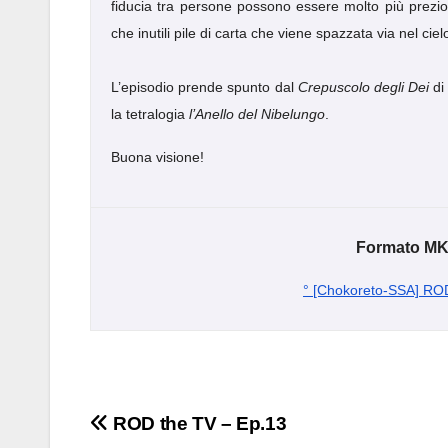
fiducia tra persone possono essere molto più prezio
che inutili pile di carta che viene spazzata via nel ci
L’episodio prende spunto dal
Crepuscolo degli Dei
d
la tetralogia
l’Anello del Nibelungo
.
Buona visione!
Formato MKV
° [Chokoreto-SSA] RO
Navigazione
ROD the TV – Ep.13