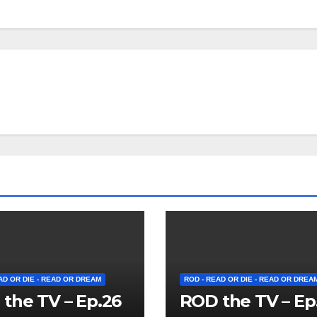
AD OR DIE - READ OR DREAM
ROD - READ OR DIE - READ OR DREA
the TV – Ep.26
ROD the TV – Ep