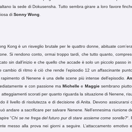
ssaltano la sede di Dokusensha. Tutto sembra girare a loro favore finch
iosa di
Sonny Wong
.
ng Kong è un risveglio brutale per le quattro donne, abituate com’er
pone. Si rendono conto, ormai troppo tardi, che tutto quanto, compreso
icato sin dall’inizio e che quello che accade è solo un piccolo passo in
cambio di ritmo è ciò che rende l’episodio 12 un affascinante punto
 il rapimento di Nenene è una delle scene più intense dell’episodio.
An
mmediatamente e con passione ma
Michelle
e
Maggie
sembrano piutto
ro atteggiamenti scorati per quanto riguarda la situazione di Nenene, risu
o il livello di risolutezza e di decisione di Anita. Devono assicurarsi 
 può andare a sacrificare per salvare Nenene. Nell’ennesima riunione de
apire “
Chi se ne frega del futuro pur di stare assieme come sorelle?
“.
nte messo alla prova nei giorni a seguire. L’attaccamento emotivo e