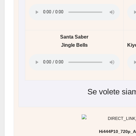
Santa Saber
Jingle Bells
Kiy
Se volete si
Hi444P10_720p_A