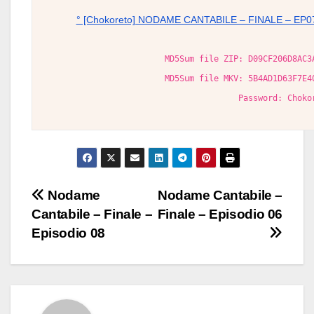
° [Chokoreto] NODAME CANTABILE – FINALE – EP07
MD5Sum file ZIP: D09CF206D8AC3
MD5Sum file MKV: 5B4AD1D63F7E4
Password: Choko
Navigazione
Nodame
Nodame Cantabile –
Cantabile – Finale –
Finale – Episodio 06
articoli
Episodio 08