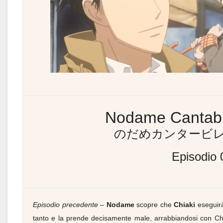
Nodame Cantabil
のだめカンタービレ
Episodio 
Episodio precedente
–
Nodame
scopre che
Chiaki
eseguir
tanto e la prende decisamente male, arrabbiandosi con Chi