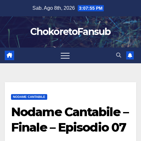
Salta
Sab. Ago 8th, 2026
3:07:56 PM
al
contenuto
ChokoretoFansub
NODAME CANTABILE
Nodame Cantabile –
Finale – Episodio 07